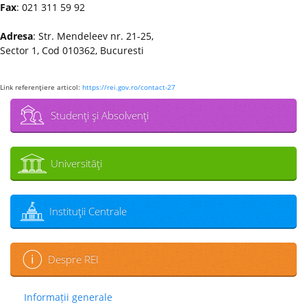
Fax
: 021 311 59 92
Adresa
: Str. Mendeleev nr. 21-25,
Sector 1, Cod 010362, Bucuresti
Link referenţiere articol:
https://rei.gov.ro/contact-27
Studenţi şi Absolvenţi
Universităţi
Instituţii Centrale
Despre REI
Informații generale