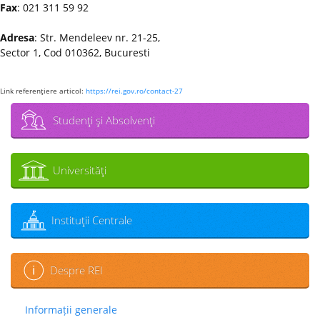
Fax
: 021 311 59 92
Adresa
: Str. Mendeleev nr. 21-25,
Sector 1, Cod 010362, Bucuresti
Link referenţiere articol:
https://rei.gov.ro/contact-27
Studenţi şi Absolvenţi
Universităţi
Instituţii Centrale
Despre REI
Informații generale