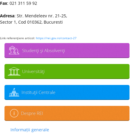
Fax
: 021 311 59 92
Adresa
: Str. Mendeleev nr. 21-25,
Sector 1, Cod 010362, Bucuresti
Link referenţiere articol:
https://rei.gov.ro/contact-27
Studenţi şi Absolvenţi
Universităţi
Instituţii Centrale
Despre REI
Informații generale