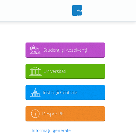
Acces
cont
Studenţi şi Absolvenţi
Universităţi
Instituţii Centrale
Despre REI
Informații generale