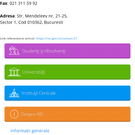
Fax
: 021 311 59 92
Adresa
: Str. Mendeleev nr. 21-25,
Sector 1, Cod 010362, Bucuresti
Link referenţiere articol:
https://rei.gov.ro/contact-27
Studenţi şi Absolvenţi
Universităţi
Instituţii Centrale
Despre REI
Informații generale