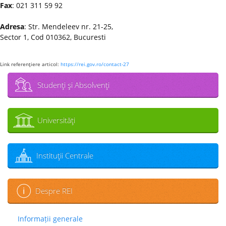
Fax
: 021 311 59 92
Adresa
: Str. Mendeleev nr. 21-25,
Sector 1, Cod 010362, Bucuresti
Link referenţiere articol:
https://rei.gov.ro/contact-27
Studenţi şi Absolvenţi
Universităţi
Instituţii Centrale
Despre REI
Informații generale