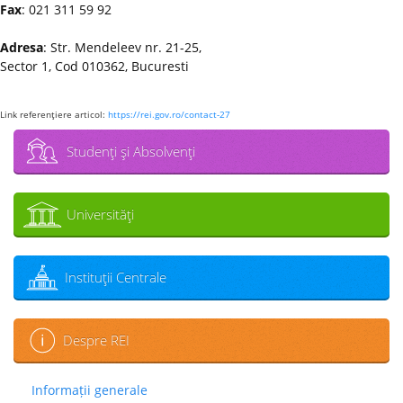
Fax
: 021 311 59 92
Adresa
: Str. Mendeleev nr. 21-25,
Sector 1, Cod 010362, Bucuresti
Link referenţiere articol:
https://rei.gov.ro/contact-27
Studenţi şi Absolvenţi
Universităţi
Instituţii Centrale
Despre REI
Informații generale