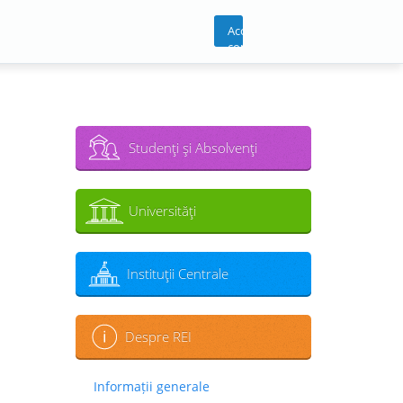
Acces
cont
Studenţi şi Absolvenţi
Universităţi
Instituţii Centrale
Despre REI
Informații generale