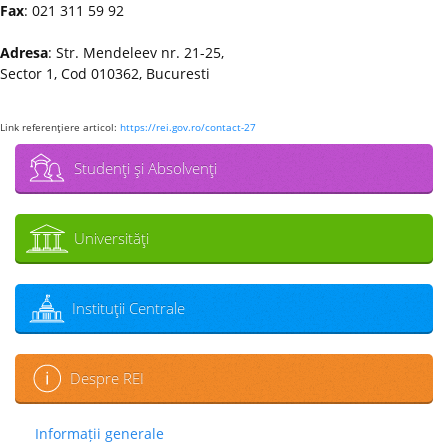
Fax
: 021 311 59 92
Adresa
: Str. Mendeleev nr. 21-25,
Sector 1, Cod 010362, Bucuresti
Link referenţiere articol:
https://rei.gov.ro/contact-27
Studenţi şi Absolvenţi
Universităţi
Instituţii Centrale
Despre REI
Informații generale