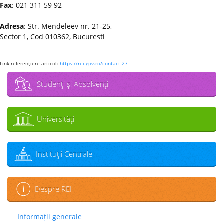
Fax
: 021 311 59 92
Adresa
: Str. Mendeleev nr. 21-25,
Sector 1, Cod 010362, Bucuresti
Link referenţiere articol:
https://rei.gov.ro/contact-27
Studenţi şi Absolvenţi
Universităţi
Instituţii Centrale
Despre REI
Informații generale