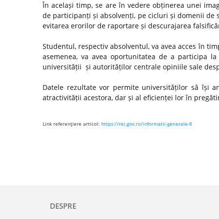
În același timp, se are în vedere obținerea unei ima
de participanți și absolvenți, pe cicluri și domenii de 
evitarea erorilor de raportare și descurajarea falsifică
Studentul, respectiv absolventul, va avea acces în timp
asemenea, va avea oportunitatea de a participa la 
universității și autorităților centrale opiniile sale de
Datele rezultate vor permite universităților să își
atractivității acestora, dar și al eficienței lor în preg
Link referenţiere articol:
https://rei.gov.ro/informatii-generale-8
DESPRE