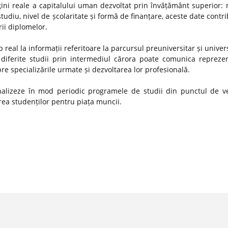
gini reale a capitalului uman dezvoltat prin învățământ superior:
studiu, nivel de școlaritate și formă de finanțare, aceste date contr
rii diplomelor.
 real la informații referitoare la parcursul preuniversitar și univer
diferite studii prin intermediul cărora poate comunica reprezen
spre specializările urmate și dezvoltarea lor profesională.
 analizeze în mod periodic programele de studii din punctul de v
ătirea studenților pentru piața muncii.