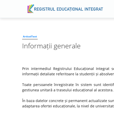
ArticolText
Informații generale
Prin intermediul Registrului Educațional Integrat
informații detaliate referitoare la studenții și absol
Toate persoanele înregistrate în sistem sunt identif
gestiunea unitară a traseului educațional al acestora.
În baza datelor concrete și permanent actualizate su
adaptarea ofertei educaționale, la nivel de universitate