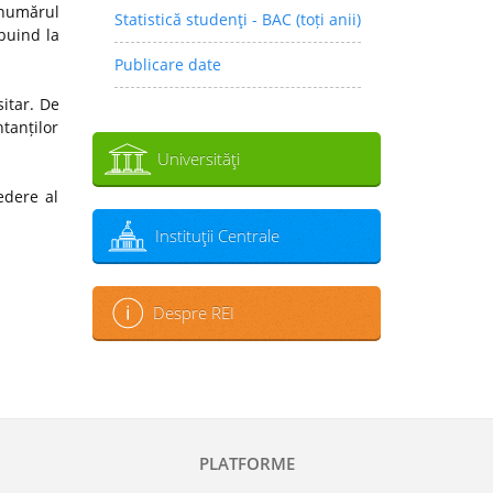
 numărul
Statistică studenţi - BAC (toți anii)
ibuind la
Publicare date
sitar. De
tanților
Universităţi
edere al
Instituţii Centrale
Despre REI
PLATFORME