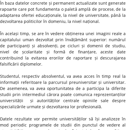
În baza datelor concrete și permanent actualizate sunt generate
rapoarte care pot fundamenta o paletă amplă de procese, de la
adaptarea ofertei educaționale, la nivel de universitate, până la
dezvoltarea politicilor în domeniu, la nivel național.
În același timp, se are în vedere obținerea unei imagini reale a
capitalului uman dezvoltat prin învățământ superior: numărul
de participanți și absolvenți, pe cicluri și domenii de studiu,
nivel de școlaritate și formă de finanțare, aceste date
contribuind la evitarea erorilor de raportare și descurajarea
falsificării diplomelor.
Studentul, respectiv absolventul, va avea acces în timp real la
informații referitoare la parcursul preuniversitar și universitar.
De asemenea, va avea oportunitatea de a participa la diferite
studii prin intermediul cărora poate comunica reprezentanților
universității și autorităților centrale opiniile sale despre
specializările urmate și dezvoltarea lor profesională.
Datele rezultate vor permite universităților să își analizeze în
mod periodic programele de studii din punctul de vedere al