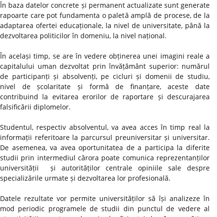
În baza datelor concrete și permanent actualizate sunt generate
rapoarte care pot fundamenta o paletă amplă de procese, de la
adaptarea ofertei educaționale, la nivel de universitate, până la
dezvoltarea politicilor în domeniu, la nivel național.
În același timp, se are în vedere obținerea unei imagini reale a
capitalului uman dezvoltat prin învățământ superior: numărul
de participanți și absolvenți, pe cicluri și domenii de studiu,
nivel de școlaritate și formă de finanțare, aceste date
contribuind la evitarea erorilor de raportare și descurajarea
falsificării diplomelor.
Studentul, respectiv absolventul, va avea acces în timp real la
informații referitoare la parcursul preuniversitar și universitar.
De asemenea, va avea oportunitatea de a participa la diferite
studii prin intermediul cărora poate comunica reprezentanților
universității și autorităților centrale opiniile sale despre
specializările urmate și dezvoltarea lor profesională.
Datele rezultate vor permite universităților să își analizeze în
mod periodic programele de studii din punctul de vedere al