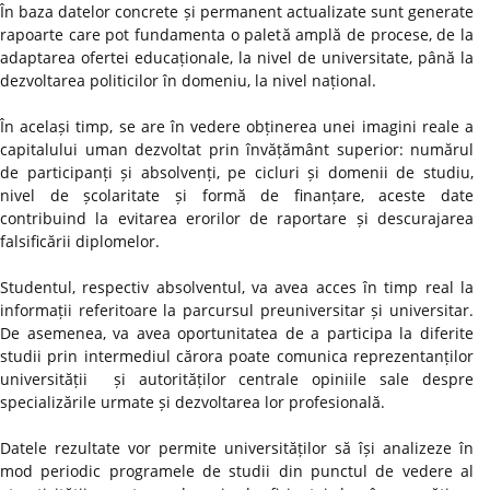
În baza datelor concrete și permanent actualizate sunt generate
rapoarte care pot fundamenta o paletă amplă de procese, de la
adaptarea ofertei educaționale, la nivel de universitate, până la
dezvoltarea politicilor în domeniu, la nivel național.
În același timp, se are în vedere obținerea unei imagini reale a
capitalului uman dezvoltat prin învățământ superior: numărul
de participanți și absolvenți, pe cicluri și domenii de studiu,
nivel de școlaritate și formă de finanțare, aceste date
contribuind la evitarea erorilor de raportare și descurajarea
falsificării diplomelor.
Studentul, respectiv absolventul, va avea acces în timp real la
informații referitoare la parcursul preuniversitar și universitar.
De asemenea, va avea oportunitatea de a participa la diferite
studii prin intermediul cărora poate comunica reprezentanților
universității și autorităților centrale opiniile sale despre
specializările urmate și dezvoltarea lor profesională.
Datele rezultate vor permite universităților să își analizeze în
mod periodic programele de studii din punctul de vedere al