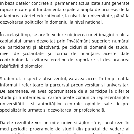
În baza datelor concrete și permanent actualizate sunt generate
rapoarte care pot fundamenta o paletă amplă de procese, de la
adaptarea ofertei educaționale, la nivel de universitate, până la
dezvoltarea politicilor în domeniu, la nivel național.
În același timp, se are în vedere obținerea unei imagini reale a
capitalului uman dezvoltat prin învățământ superior: numărul
de participanți și absolvenți, pe cicluri și domenii de studiu,
nivel de școlaritate și formă de finanțare, aceste date
contribuind la evitarea erorilor de raportare și descurajarea
falsificării diplomelor.
Studentul, respectiv absolventul, va avea acces în timp real la
informații referitoare la parcursul preuniversitar și universitar.
De asemenea, va avea oportunitatea de a participa la diferite
studii prin intermediul cărora poate comunica reprezentanților
universității și autorităților centrale opiniile sale despre
specializările urmate și dezvoltarea lor profesională.
Datele rezultate vor permite universităților să își analizeze în
mod periodic programele de studii din punctul de vedere al