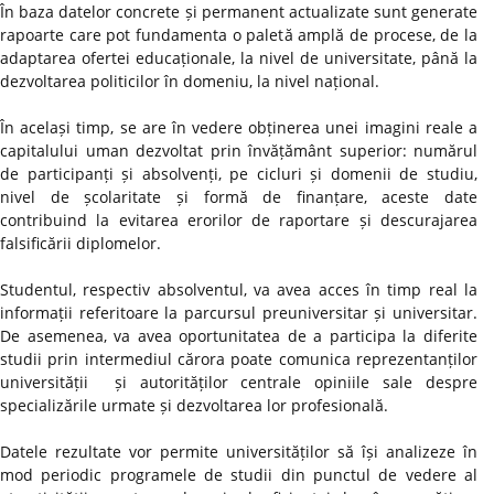
În baza datelor concrete și permanent actualizate sunt generate
rapoarte care pot fundamenta o paletă amplă de procese, de la
adaptarea ofertei educaționale, la nivel de universitate, până la
dezvoltarea politicilor în domeniu, la nivel național.
În același timp, se are în vedere obținerea unei imagini reale a
capitalului uman dezvoltat prin învățământ superior: numărul
de participanți și absolvenți, pe cicluri și domenii de studiu,
nivel de școlaritate și formă de finanțare, aceste date
contribuind la evitarea erorilor de raportare și descurajarea
falsificării diplomelor.
Studentul, respectiv absolventul, va avea acces în timp real la
informații referitoare la parcursul preuniversitar și universitar.
De asemenea, va avea oportunitatea de a participa la diferite
studii prin intermediul cărora poate comunica reprezentanților
universității și autorităților centrale opiniile sale despre
specializările urmate și dezvoltarea lor profesională.
Datele rezultate vor permite universităților să își analizeze în
mod periodic programele de studii din punctul de vedere al