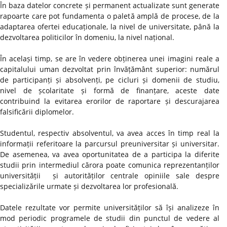
În baza datelor concrete și permanent actualizate sunt generate
rapoarte care pot fundamenta o paletă amplă de procese, de la
adaptarea ofertei educaționale, la nivel de universitate, până la
dezvoltarea politicilor în domeniu, la nivel național.
În același timp, se are în vedere obținerea unei imagini reale a
capitalului uman dezvoltat prin învățământ superior: numărul
de participanți și absolvenți, pe cicluri și domenii de studiu,
nivel de școlaritate și formă de finanțare, aceste date
contribuind la evitarea erorilor de raportare și descurajarea
falsificării diplomelor.
Studentul, respectiv absolventul, va avea acces în timp real la
informații referitoare la parcursul preuniversitar și universitar.
De asemenea, va avea oportunitatea de a participa la diferite
studii prin intermediul cărora poate comunica reprezentanților
universității și autorităților centrale opiniile sale despre
specializările urmate și dezvoltarea lor profesională.
Datele rezultate vor permite universităților să își analizeze în
mod periodic programele de studii din punctul de vedere al