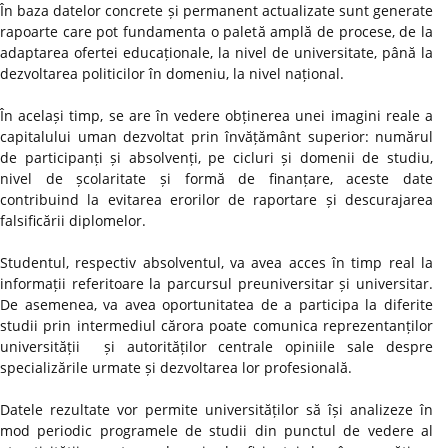
În baza datelor concrete și permanent actualizate sunt generate
rapoarte care pot fundamenta o paletă amplă de procese, de la
adaptarea ofertei educaționale, la nivel de universitate, până la
dezvoltarea politicilor în domeniu, la nivel național.
În același timp, se are în vedere obținerea unei imagini reale a
capitalului uman dezvoltat prin învățământ superior: numărul
de participanți și absolvenți, pe cicluri și domenii de studiu,
nivel de școlaritate și formă de finanțare, aceste date
contribuind la evitarea erorilor de raportare și descurajarea
falsificării diplomelor.
Studentul, respectiv absolventul, va avea acces în timp real la
informații referitoare la parcursul preuniversitar și universitar.
De asemenea, va avea oportunitatea de a participa la diferite
studii prin intermediul cărora poate comunica reprezentanților
universității și autorităților centrale opiniile sale despre
specializările urmate și dezvoltarea lor profesională.
Datele rezultate vor permite universităților să își analizeze în
mod periodic programele de studii din punctul de vedere al