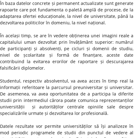
În baza datelor concrete și permanent actualizate sunt generate
rapoarte care pot fundamenta o paletă amplă de procese, de la
adaptarea ofertei educaționale, la nivel de universitate, până la
dezvoltarea politicilor în domeniu, la nivel național.
În același timp, se are în vedere obținerea unei imagini reale a
capitalului uman dezvoltat prin învățământ superior: numărul
de participanți și absolvenți, pe cicluri și domenii de studiu,
nivel de școlaritate și formă de finanțare, aceste date
contribuind la evitarea erorilor de raportare și descurajarea
falsificării diplomelor.
Studentul, respectiv absolventul, va avea acces în timp real la
informații referitoare la parcursul preuniversitar și universitar.
De asemenea, va avea oportunitatea de a participa la diferite
studii prin intermediul cărora poate comunica reprezentanților
universității și autorităților centrale opiniile sale despre
specializările urmate și dezvoltarea lor profesională.
Datele rezultate vor permite universităților să își analizeze în
mod periodic programele de studii din punctul de vedere al