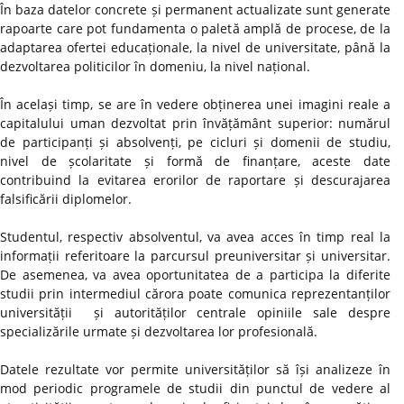
În baza datelor concrete și permanent actualizate sunt generate
rapoarte care pot fundamenta o paletă amplă de procese, de la
adaptarea ofertei educaționale, la nivel de universitate, până la
dezvoltarea politicilor în domeniu, la nivel național.
În același timp, se are în vedere obținerea unei imagini reale a
capitalului uman dezvoltat prin învățământ superior: numărul
de participanți și absolvenți, pe cicluri și domenii de studiu,
nivel de școlaritate și formă de finanțare, aceste date
contribuind la evitarea erorilor de raportare și descurajarea
falsificării diplomelor.
Studentul, respectiv absolventul, va avea acces în timp real la
informații referitoare la parcursul preuniversitar și universitar.
De asemenea, va avea oportunitatea de a participa la diferite
studii prin intermediul cărora poate comunica reprezentanților
universității și autorităților centrale opiniile sale despre
specializările urmate și dezvoltarea lor profesională.
Datele rezultate vor permite universităților să își analizeze în
mod periodic programele de studii din punctul de vedere al