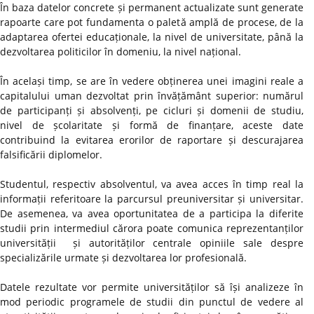
În baza datelor concrete și permanent actualizate sunt generate
rapoarte care pot fundamenta o paletă amplă de procese, de la
adaptarea ofertei educaționale, la nivel de universitate, până la
dezvoltarea politicilor în domeniu, la nivel național.
În același timp, se are în vedere obținerea unei imagini reale a
capitalului uman dezvoltat prin învățământ superior: numărul
de participanți și absolvenți, pe cicluri și domenii de studiu,
nivel de școlaritate și formă de finanțare, aceste date
contribuind la evitarea erorilor de raportare și descurajarea
falsificării diplomelor.
Studentul, respectiv absolventul, va avea acces în timp real la
informații referitoare la parcursul preuniversitar și universitar.
De asemenea, va avea oportunitatea de a participa la diferite
studii prin intermediul cărora poate comunica reprezentanților
universității și autorităților centrale opiniile sale despre
specializările urmate și dezvoltarea lor profesională.
Datele rezultate vor permite universităților să își analizeze în
mod periodic programele de studii din punctul de vedere al