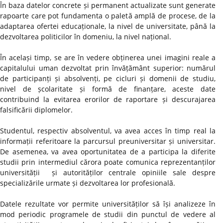
În baza datelor concrete și permanent actualizate sunt generate
rapoarte care pot fundamenta o paletă amplă de procese, de la
adaptarea ofertei educaționale, la nivel de universitate, până la
dezvoltarea politicilor în domeniu, la nivel național.
În același timp, se are în vedere obținerea unei imagini reale a
capitalului uman dezvoltat prin învățământ superior: numărul
de participanți și absolvenți, pe cicluri și domenii de studiu,
nivel de școlaritate și formă de finanțare, aceste date
contribuind la evitarea erorilor de raportare și descurajarea
falsificării diplomelor.
Studentul, respectiv absolventul, va avea acces în timp real la
informații referitoare la parcursul preuniversitar și universitar.
De asemenea, va avea oportunitatea de a participa la diferite
studii prin intermediul cărora poate comunica reprezentanților
universității și autorităților centrale opiniile sale despre
specializările urmate și dezvoltarea lor profesională.
Datele rezultate vor permite universităților să își analizeze în
mod periodic programele de studii din punctul de vedere al