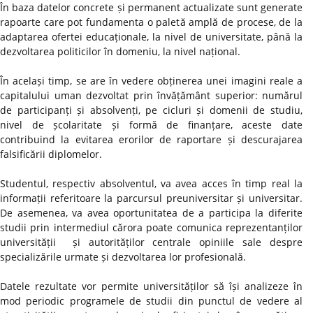
În baza datelor concrete și permanent actualizate sunt generate
rapoarte care pot fundamenta o paletă amplă de procese, de la
adaptarea ofertei educaționale, la nivel de universitate, până la
dezvoltarea politicilor în domeniu, la nivel național.
În același timp, se are în vedere obținerea unei imagini reale a
capitalului uman dezvoltat prin învățământ superior: numărul
de participanți și absolvenți, pe cicluri și domenii de studiu,
nivel de școlaritate și formă de finanțare, aceste date
contribuind la evitarea erorilor de raportare și descurajarea
falsificării diplomelor.
Studentul, respectiv absolventul, va avea acces în timp real la
informații referitoare la parcursul preuniversitar și universitar.
De asemenea, va avea oportunitatea de a participa la diferite
studii prin intermediul cărora poate comunica reprezentanților
universității și autorităților centrale opiniile sale despre
specializările urmate și dezvoltarea lor profesională.
Datele rezultate vor permite universităților să își analizeze în
mod periodic programele de studii din punctul de vedere al