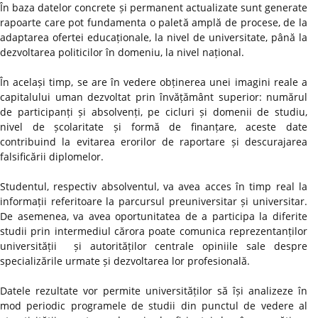
În baza datelor concrete și permanent actualizate sunt generate
rapoarte care pot fundamenta o paletă amplă de procese, de la
adaptarea ofertei educaționale, la nivel de universitate, până la
dezvoltarea politicilor în domeniu, la nivel național.
În același timp, se are în vedere obținerea unei imagini reale a
capitalului uman dezvoltat prin învățământ superior: numărul
de participanți și absolvenți, pe cicluri și domenii de studiu,
nivel de școlaritate și formă de finanțare, aceste date
contribuind la evitarea erorilor de raportare și descurajarea
falsificării diplomelor.
Studentul, respectiv absolventul, va avea acces în timp real la
informații referitoare la parcursul preuniversitar și universitar.
De asemenea, va avea oportunitatea de a participa la diferite
studii prin intermediul cărora poate comunica reprezentanților
universității și autorităților centrale opiniile sale despre
specializările urmate și dezvoltarea lor profesională.
Datele rezultate vor permite universităților să își analizeze în
mod periodic programele de studii din punctul de vedere al