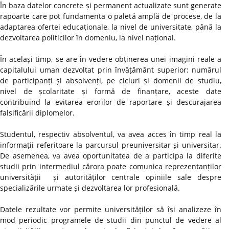
În baza datelor concrete și permanent actualizate sunt generate
rapoarte care pot fundamenta o paletă amplă de procese, de la
adaptarea ofertei educaționale, la nivel de universitate, până la
dezvoltarea politicilor în domeniu, la nivel național.
În același timp, se are în vedere obținerea unei imagini reale a
capitalului uman dezvoltat prin învățământ superior: numărul
de participanți și absolvenți, pe cicluri și domenii de studiu,
nivel de școlaritate și formă de finanțare, aceste date
contribuind la evitarea erorilor de raportare și descurajarea
falsificării diplomelor.
Studentul, respectiv absolventul, va avea acces în timp real la
informații referitoare la parcursul preuniversitar și universitar.
De asemenea, va avea oportunitatea de a participa la diferite
studii prin intermediul cărora poate comunica reprezentanților
universității și autorităților centrale opiniile sale despre
specializările urmate și dezvoltarea lor profesională.
Datele rezultate vor permite universităților să își analizeze în
mod periodic programele de studii din punctul de vedere al