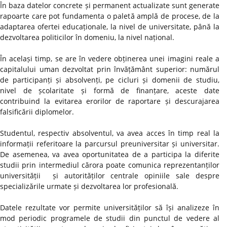
În baza datelor concrete și permanent actualizate sunt generate
rapoarte care pot fundamenta o paletă amplă de procese, de la
adaptarea ofertei educaționale, la nivel de universitate, până la
dezvoltarea politicilor în domeniu, la nivel național.
În același timp, se are în vedere obținerea unei imagini reale a
capitalului uman dezvoltat prin învățământ superior: numărul
de participanți și absolvenți, pe cicluri și domenii de studiu,
nivel de școlaritate și formă de finanțare, aceste date
contribuind la evitarea erorilor de raportare și descurajarea
falsificării diplomelor.
Studentul, respectiv absolventul, va avea acces în timp real la
informații referitoare la parcursul preuniversitar și universitar.
De asemenea, va avea oportunitatea de a participa la diferite
studii prin intermediul cărora poate comunica reprezentanților
universității și autorităților centrale opiniile sale despre
specializările urmate și dezvoltarea lor profesională.
Datele rezultate vor permite universităților să își analizeze în
mod periodic programele de studii din punctul de vedere al