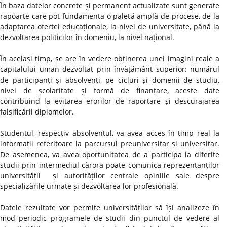
În baza datelor concrete și permanent actualizate sunt generate
rapoarte care pot fundamenta o paletă amplă de procese, de la
adaptarea ofertei educaționale, la nivel de universitate, până la
dezvoltarea politicilor în domeniu, la nivel național.
În același timp, se are în vedere obținerea unei imagini reale a
capitalului uman dezvoltat prin învățământ superior: numărul
de participanți și absolvenți, pe cicluri și domenii de studiu,
nivel de școlaritate și formă de finanțare, aceste date
contribuind la evitarea erorilor de raportare și descurajarea
falsificării diplomelor.
Studentul, respectiv absolventul, va avea acces în timp real la
informații referitoare la parcursul preuniversitar și universitar.
De asemenea, va avea oportunitatea de a participa la diferite
studii prin intermediul cărora poate comunica reprezentanților
universității și autorităților centrale opiniile sale despre
specializările urmate și dezvoltarea lor profesională.
Datele rezultate vor permite universităților să își analizeze în
mod periodic programele de studii din punctul de vedere al