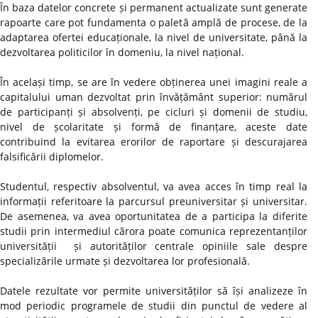
În baza datelor concrete și permanent actualizate sunt generate
rapoarte care pot fundamenta o paletă amplă de procese, de la
adaptarea ofertei educaționale, la nivel de universitate, până la
dezvoltarea politicilor în domeniu, la nivel național.
În același timp, se are în vedere obținerea unei imagini reale a
capitalului uman dezvoltat prin învățământ superior: numărul
de participanți și absolvenți, pe cicluri și domenii de studiu,
nivel de școlaritate și formă de finanțare, aceste date
contribuind la evitarea erorilor de raportare și descurajarea
falsificării diplomelor.
Studentul, respectiv absolventul, va avea acces în timp real la
informații referitoare la parcursul preuniversitar și universitar.
De asemenea, va avea oportunitatea de a participa la diferite
studii prin intermediul cărora poate comunica reprezentanților
universității și autorităților centrale opiniile sale despre
specializările urmate și dezvoltarea lor profesională.
Datele rezultate vor permite universităților să își analizeze în
mod periodic programele de studii din punctul de vedere al