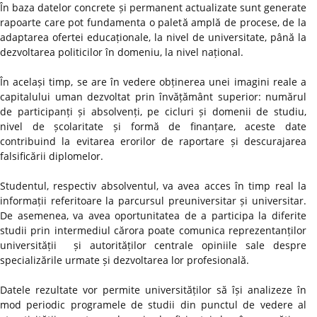
În baza datelor concrete și permanent actualizate sunt generate
rapoarte care pot fundamenta o paletă amplă de procese, de la
adaptarea ofertei educaționale, la nivel de universitate, până la
dezvoltarea politicilor în domeniu, la nivel național.
În același timp, se are în vedere obținerea unei imagini reale a
capitalului uman dezvoltat prin învățământ superior: numărul
de participanți și absolvenți, pe cicluri și domenii de studiu,
nivel de școlaritate și formă de finanțare, aceste date
contribuind la evitarea erorilor de raportare și descurajarea
falsificării diplomelor.
Studentul, respectiv absolventul, va avea acces în timp real la
informații referitoare la parcursul preuniversitar și universitar.
De asemenea, va avea oportunitatea de a participa la diferite
studii prin intermediul cărora poate comunica reprezentanților
universității și autorităților centrale opiniile sale despre
specializările urmate și dezvoltarea lor profesională.
Datele rezultate vor permite universităților să își analizeze în
mod periodic programele de studii din punctul de vedere al