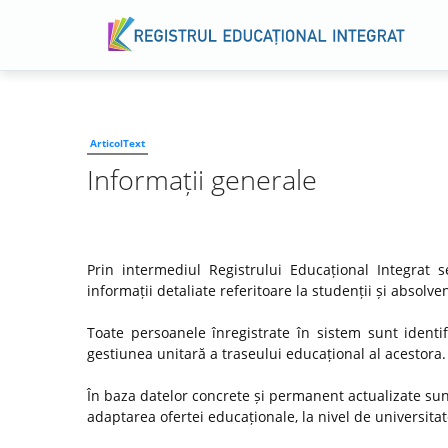
ArticolText
Informații generale
Prin intermediul Registrului Educațional Integrat
informații detaliate referitoare la studenții și absol
Toate persoanele înregistrate în sistem sunt identif
gestiunea unitară a traseului educațional al acestora.
În baza datelor concrete și permanent actualizate su
adaptarea ofertei educaționale, la nivel de universitate