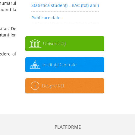
 numărul
Statistică studenţi - BAC (toți anii)
ibuind la
Publicare date
sitar. De
tanților
Universităţi
edere al
Instituţii Centrale
Despre REI
PLATFORME