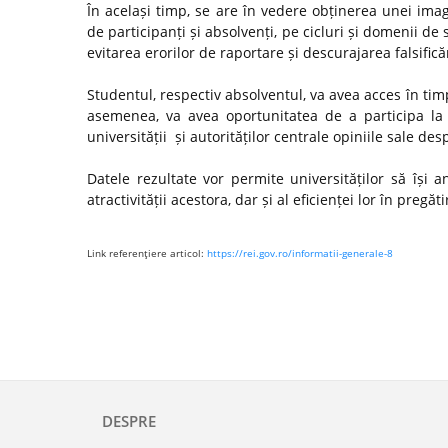
În același timp, se are în vedere obținerea unei ima
de participanți și absolvenți, pe cicluri și domenii de 
evitarea erorilor de raportare și descurajarea falsifică
Studentul, respectiv absolventul, va avea acces în timp
asemenea, va avea oportunitatea de a participa la 
universității și autorităților centrale opiniile sale de
Datele rezultate vor permite universităților să își
atractivității acestora, dar și al eficienței lor în preg
Link referenţiere articol:
https://rei.gov.ro/informatii-generale-8
DESPRE