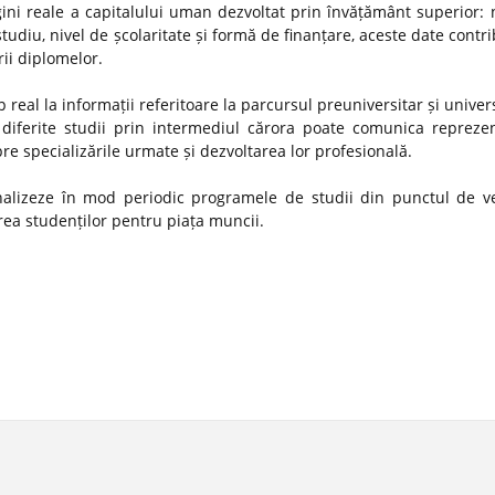
gini reale a capitalului uman dezvoltat prin învățământ superior:
studiu, nivel de școlaritate și formă de finanțare, aceste date contr
rii diplomelor.
 real la informații referitoare la parcursul preuniversitar și univer
diferite studii prin intermediul cărora poate comunica reprezen
spre specializările urmate și dezvoltarea lor profesională.
 analizeze în mod periodic programele de studii din punctul de v
ătirea studenților pentru piața muncii.