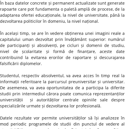
În baza datelor concrete și permanent actualizate sunt generate
rapoarte care pot fundamenta o paletă amplă de procese, de la
adaptarea ofertei educaționale, la nivel de universitate, până la
dezvoltarea politicilor în domeniu, la nivel național.
În același timp, se are în vedere obținerea unei imagini reale a
capitalului uman dezvoltat prin învățământ superior: numărul
de participanți și absolvenți, pe cicluri și domenii de studiu,
nivel de școlaritate și formă de finanțare, aceste date
contribuind la evitarea erorilor de raportare și descurajarea
falsificării diplomelor.
Studentul, respectiv absolventul, va avea acces în timp real la
informații referitoare la parcursul preuniversitar și universitar.
De asemenea, va avea oportunitatea de a participa la diferite
studii prin intermediul cărora poate comunica reprezentanților
universității și autorităților centrale opiniile sale despre
specializările urmate și dezvoltarea lor profesională.
Datele rezultate vor permite universităților să își analizeze în
mod periodic programele de studii din punctul de vedere al