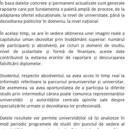
În baza datelor concrete și permanent actualizate sunt generate
rapoarte care pot fundamenta o paletă amplă de procese, de la
adaptarea ofertei educaționale, la nivel de universitate, până la
dezvoltarea politicilor în domeniu, la nivel național.
În același timp, se are în vedere obținerea unei imagini reale a
capitalului uman dezvoltat prin învățământ superior: numărul
de participanți și absolvenți, pe cicluri și domenii de studiu,
nivel de școlaritate și formă de finanțare, aceste date
contribuind la evitarea erorilor de raportare și descurajarea
falsificării diplomelor.
Studentul, respectiv absolventul, va avea acces în timp real la
informații referitoare la parcursul preuniversitar și universitar.
De asemenea, va avea oportunitatea de a participa la diferite
studii prin intermediul cărora poate comunica reprezentanților
universității și autorităților centrale opiniile sale despre
specializările urmate și dezvoltarea lor profesională.
Datele rezultate vor permite universităților să își analizeze în
mod periodic programele de studii din punctul de vedere al