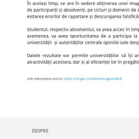
În același timp, se are în vedere obținerea unei ima
de participanți și absolvenți, pe cicluri și domenii de 
evitarea erorilor de raportare și descurajarea falsifică
Studentul, respectiv absolventul, va avea acces în timp
asemenea, va avea oportunitatea de a participa la 
universității și autorităților centrale opiniile sale de
Datele rezultate vor permite universităților să își
atractivității acestora, dar și al eficienței lor în preg
Link referenţiere articol:
https://rei.gov.ro/informatii-generale-8
DESPRE