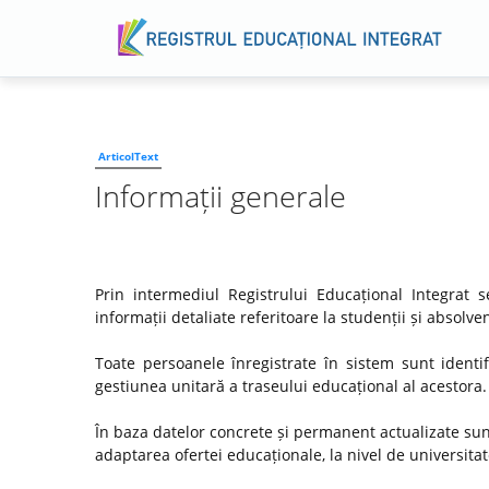
ArticolText
Informații generale
Prin intermediul Registrului Educațional Integrat
informații detaliate referitoare la studenții și absol
Toate persoanele înregistrate în sistem sunt identif
gestiunea unitară a traseului educațional al acestora.
În baza datelor concrete și permanent actualizate su
adaptarea ofertei educaționale, la nivel de universitate