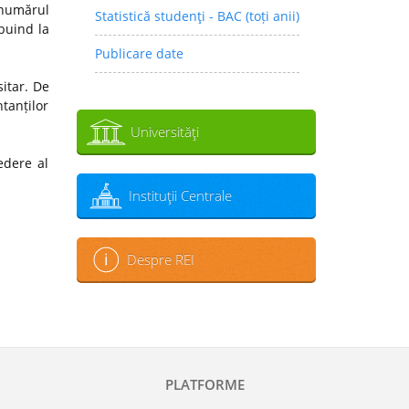
 numărul
Statistică studenţi - BAC (toți anii)
ibuind la
Publicare date
sitar. De
tanților
Universităţi
edere al
Instituţii Centrale
Despre REI
PLATFORME