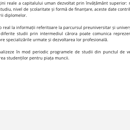
gini reale a capitalului uman dezvoltat prin învățământ superior:
studiu, nivel de școlaritate și formă de finanțare, aceste date contr
rii diplomelor.
 real la informații referitoare la parcursul preuniversitar și univer
diferite studii prin intermediul cărora poate comunica reprezen
spre specializările urmate și dezvoltarea lor profesională.
 analizeze în mod periodic programele de studii din punctul de v
ătirea studenților pentru piața muncii.