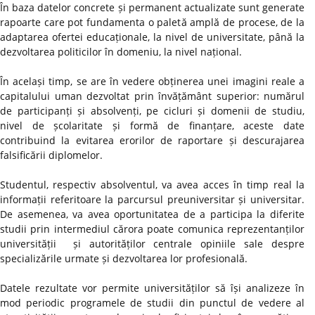
În baza datelor concrete și permanent actualizate sunt generate
rapoarte care pot fundamenta o paletă amplă de procese, de la
adaptarea ofertei educaționale, la nivel de universitate, până la
dezvoltarea politicilor în domeniu, la nivel național.
În același timp, se are în vedere obținerea unei imagini reale a
capitalului uman dezvoltat prin învățământ superior: numărul
de participanți și absolvenți, pe cicluri și domenii de studiu,
nivel de școlaritate și formă de finanțare, aceste date
contribuind la evitarea erorilor de raportare și descurajarea
falsificării diplomelor.
Studentul, respectiv absolventul, va avea acces în timp real la
informații referitoare la parcursul preuniversitar și universitar.
De asemenea, va avea oportunitatea de a participa la diferite
studii prin intermediul cărora poate comunica reprezentanților
universității și autorităților centrale opiniile sale despre
specializările urmate și dezvoltarea lor profesională.
Datele rezultate vor permite universităților să își analizeze în
mod periodic programele de studii din punctul de vedere al