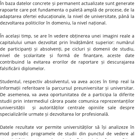
În baza datelor concrete și permanent actualizate sunt generate
rapoarte care pot fundamenta o paletă amplă de procese, de la
adaptarea ofertei educaționale, la nivel de universitate, până la
dezvoltarea politicilor în domeniu, la nivel național.
În același timp, se are în vedere obținerea unei imagini reale a
capitalului uman dezvoltat prin învățământ superior: numărul
de participanți și absolvenți, pe cicluri și domenii de studiu,
nivel de școlaritate și formă de finanțare, aceste date
contribuind la evitarea erorilor de raportare și descurajarea
falsificării diplomelor.
Studentul, respectiv absolventul, va avea acces în timp real la
informații referitoare la parcursul preuniversitar și universitar.
De asemenea, va avea oportunitatea de a participa la diferite
studii prin intermediul cărora poate comunica reprezentanților
universității și autorităților centrale opiniile sale despre
specializările urmate și dezvoltarea lor profesională.
Datele rezultate vor permite universităților să își analizeze în
mod periodic programele de studii din punctul de vedere al