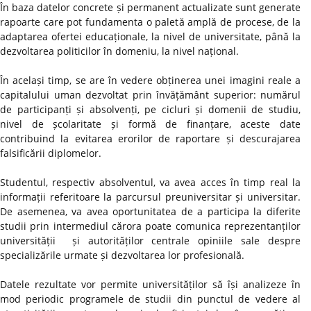
În baza datelor concrete și permanent actualizate sunt generate
rapoarte care pot fundamenta o paletă amplă de procese, de la
adaptarea ofertei educaționale, la nivel de universitate, până la
dezvoltarea politicilor în domeniu, la nivel național.
În același timp, se are în vedere obținerea unei imagini reale a
capitalului uman dezvoltat prin învățământ superior: numărul
de participanți și absolvenți, pe cicluri și domenii de studiu,
nivel de școlaritate și formă de finanțare, aceste date
contribuind la evitarea erorilor de raportare și descurajarea
falsificării diplomelor.
Studentul, respectiv absolventul, va avea acces în timp real la
informații referitoare la parcursul preuniversitar și universitar.
De asemenea, va avea oportunitatea de a participa la diferite
studii prin intermediul cărora poate comunica reprezentanților
universității și autorităților centrale opiniile sale despre
specializările urmate și dezvoltarea lor profesională.
Datele rezultate vor permite universităților să își analizeze în
mod periodic programele de studii din punctul de vedere al