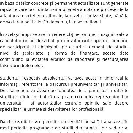
În baza datelor concrete și permanent actualizate sunt generate
rapoarte care pot fundamenta o paletă amplă de procese, de la
adaptarea ofertei educaționale, la nivel de universitate, până la
dezvoltarea politicilor în domeniu, la nivel național.
În același timp, se are în vedere obținerea unei imagini reale a
capitalului uman dezvoltat prin învățământ superior: numărul
de participanți și absolvenți, pe cicluri și domenii de studiu,
nivel de școlaritate și formă de finanțare, aceste date
contribuind la evitarea erorilor de raportare și descurajarea
falsificării diplomelor.
Studentul, respectiv absolventul, va avea acces în timp real la
informații referitoare la parcursul preuniversitar și universitar.
De asemenea, va avea oportunitatea de a participa la diferite
studii prin intermediul cărora poate comunica reprezentanților
universității și autorităților centrale opiniile sale despre
specializările urmate și dezvoltarea lor profesională.
Datele rezultate vor permite universităților să își analizeze în
mod periodic programele de studii din punctul de vedere al