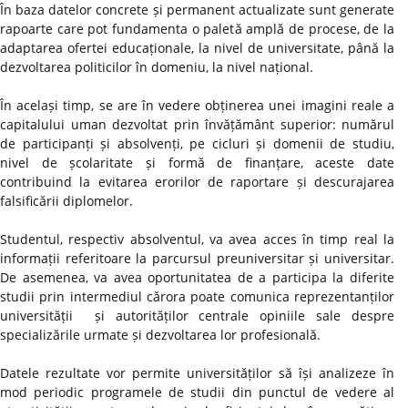
În baza datelor concrete și permanent actualizate sunt generate
rapoarte care pot fundamenta o paletă amplă de procese, de la
adaptarea ofertei educaționale, la nivel de universitate, până la
dezvoltarea politicilor în domeniu, la nivel național.
În același timp, se are în vedere obținerea unei imagini reale a
capitalului uman dezvoltat prin învățământ superior: numărul
de participanți și absolvenți, pe cicluri și domenii de studiu,
nivel de școlaritate și formă de finanțare, aceste date
contribuind la evitarea erorilor de raportare și descurajarea
falsificării diplomelor.
Studentul, respectiv absolventul, va avea acces în timp real la
informații referitoare la parcursul preuniversitar și universitar.
De asemenea, va avea oportunitatea de a participa la diferite
studii prin intermediul cărora poate comunica reprezentanților
universității și autorităților centrale opiniile sale despre
specializările urmate și dezvoltarea lor profesională.
Datele rezultate vor permite universităților să își analizeze în
mod periodic programele de studii din punctul de vedere al