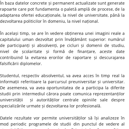
În baza datelor concrete și permanent actualizate sunt generate
rapoarte care pot fundamenta o paletă amplă de procese, de la
adaptarea ofertei educaționale, la nivel de universitate, până la
dezvoltarea politicilor în domeniu, la nivel național.
În același timp, se are în vedere obținerea unei imagini reale a
capitalului uman dezvoltat prin învățământ superior: numărul
de participanți și absolvenți, pe cicluri și domenii de studiu,
nivel de școlaritate și formă de finanțare, aceste date
contribuind la evitarea erorilor de raportare și descurajarea
falsificării diplomelor.
Studentul, respectiv absolventul, va avea acces în timp real la
informații referitoare la parcursul preuniversitar și universitar.
De asemenea, va avea oportunitatea de a participa la diferite
studii prin intermediul cărora poate comunica reprezentanților
universității și autorităților centrale opiniile sale despre
specializările urmate și dezvoltarea lor profesională.
Datele rezultate vor permite universităților să își analizeze în
mod periodic programele de studii din punctul de vedere al