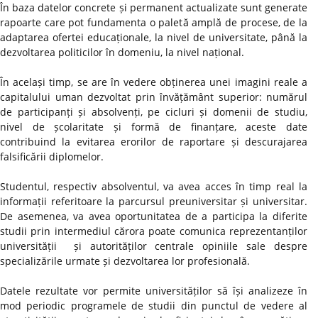
În baza datelor concrete și permanent actualizate sunt generate
rapoarte care pot fundamenta o paletă amplă de procese, de la
adaptarea ofertei educaționale, la nivel de universitate, până la
dezvoltarea politicilor în domeniu, la nivel național.
În același timp, se are în vedere obținerea unei imagini reale a
capitalului uman dezvoltat prin învățământ superior: numărul
de participanți și absolvenți, pe cicluri și domenii de studiu,
nivel de școlaritate și formă de finanțare, aceste date
contribuind la evitarea erorilor de raportare și descurajarea
falsificării diplomelor.
Studentul, respectiv absolventul, va avea acces în timp real la
informații referitoare la parcursul preuniversitar și universitar.
De asemenea, va avea oportunitatea de a participa la diferite
studii prin intermediul cărora poate comunica reprezentanților
universității și autorităților centrale opiniile sale despre
specializările urmate și dezvoltarea lor profesională.
Datele rezultate vor permite universităților să își analizeze în
mod periodic programele de studii din punctul de vedere al