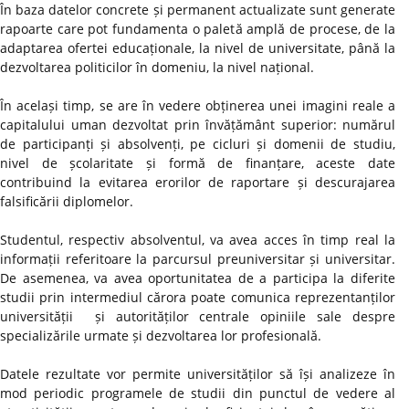
În baza datelor concrete și permanent actualizate sunt generate
rapoarte care pot fundamenta o paletă amplă de procese, de la
adaptarea ofertei educaționale, la nivel de universitate, până la
dezvoltarea politicilor în domeniu, la nivel național.
În același timp, se are în vedere obținerea unei imagini reale a
capitalului uman dezvoltat prin învățământ superior: numărul
de participanți și absolvenți, pe cicluri și domenii de studiu,
nivel de școlaritate și formă de finanțare, aceste date
contribuind la evitarea erorilor de raportare și descurajarea
falsificării diplomelor.
Studentul, respectiv absolventul, va avea acces în timp real la
informații referitoare la parcursul preuniversitar și universitar.
De asemenea, va avea oportunitatea de a participa la diferite
studii prin intermediul cărora poate comunica reprezentanților
universității și autorităților centrale opiniile sale despre
specializările urmate și dezvoltarea lor profesională.
Datele rezultate vor permite universităților să își analizeze în
mod periodic programele de studii din punctul de vedere al