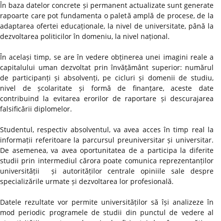
În baza datelor concrete și permanent actualizate sunt generate
rapoarte care pot fundamenta o paletă amplă de procese, de la
adaptarea ofertei educaționale, la nivel de universitate, până la
dezvoltarea politicilor în domeniu, la nivel național.
În același timp, se are în vedere obținerea unei imagini reale a
capitalului uman dezvoltat prin învățământ superior: numărul
de participanți și absolvenți, pe cicluri și domenii de studiu,
nivel de școlaritate și formă de finanțare, aceste date
contribuind la evitarea erorilor de raportare și descurajarea
falsificării diplomelor.
Studentul, respectiv absolventul, va avea acces în timp real la
informații referitoare la parcursul preuniversitar și universitar.
De asemenea, va avea oportunitatea de a participa la diferite
studii prin intermediul cărora poate comunica reprezentanților
universității și autorităților centrale opiniile sale despre
specializările urmate și dezvoltarea lor profesională.
Datele rezultate vor permite universităților să își analizeze în
mod periodic programele de studii din punctul de vedere al