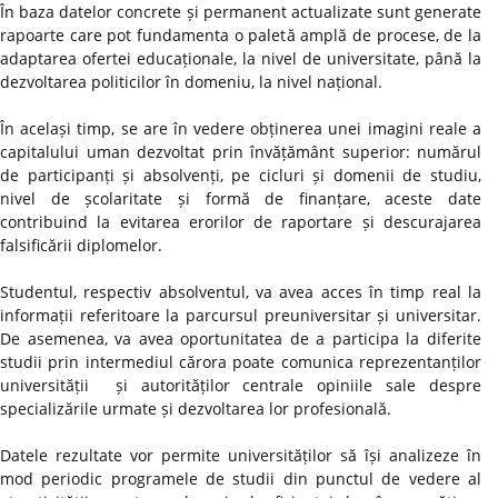
În baza datelor concrete și permanent actualizate sunt generate
rapoarte care pot fundamenta o paletă amplă de procese, de la
adaptarea ofertei educaționale, la nivel de universitate, până la
dezvoltarea politicilor în domeniu, la nivel național.
În același timp, se are în vedere obținerea unei imagini reale a
capitalului uman dezvoltat prin învățământ superior: numărul
de participanți și absolvenți, pe cicluri și domenii de studiu,
nivel de școlaritate și formă de finanțare, aceste date
contribuind la evitarea erorilor de raportare și descurajarea
falsificării diplomelor.
Studentul, respectiv absolventul, va avea acces în timp real la
informații referitoare la parcursul preuniversitar și universitar.
De asemenea, va avea oportunitatea de a participa la diferite
studii prin intermediul cărora poate comunica reprezentanților
universității și autorităților centrale opiniile sale despre
specializările urmate și dezvoltarea lor profesională.
Datele rezultate vor permite universităților să își analizeze în
mod periodic programele de studii din punctul de vedere al