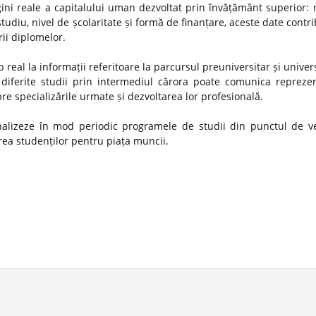
gini reale a capitalului uman dezvoltat prin învățământ superior:
studiu, nivel de școlaritate și formă de finanțare, aceste date contr
rii diplomelor.
 real la informații referitoare la parcursul preuniversitar și univer
diferite studii prin intermediul cărora poate comunica reprezen
spre specializările urmate și dezvoltarea lor profesională.
 analizeze în mod periodic programele de studii din punctul de v
ătirea studenților pentru piața muncii.