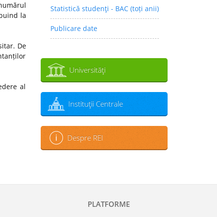
 numărul
Statistică studenţi - BAC (toți anii)
ibuind la
Publicare date
sitar. De
tanților
Universităţi
edere al
Instituţii Centrale
Despre REI
PLATFORME