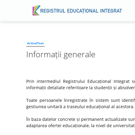
ArticolText
Informații generale
Prin intermediul Registrului Educațional Integrat
informații detaliate referitoare la studenții și absol
Toate persoanele înregistrate în sistem sunt identif
gestiunea unitară a traseului educațional al acestora.
În baza datelor concrete și permanent actualizate su
adaptarea ofertei educaționale, la nivel de universitate