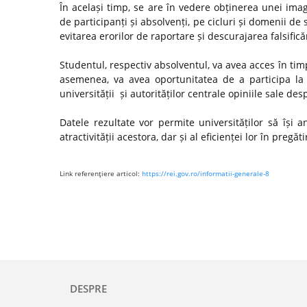
În același timp, se are în vedere obținerea unei ima
de participanți și absolvenți, pe cicluri și domenii de 
evitarea erorilor de raportare și descurajarea falsifică
Studentul, respectiv absolventul, va avea acces în timp
asemenea, va avea oportunitatea de a participa la 
universității și autorităților centrale opiniile sale de
Datele rezultate vor permite universităților să își
atractivității acestora, dar și al eficienței lor în preg
Link referenţiere articol:
https://rei.gov.ro/informatii-generale-8
DESPRE