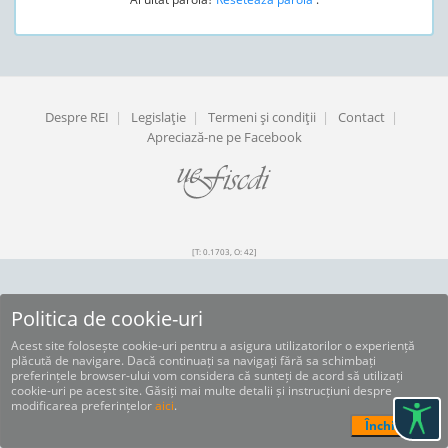
Despre REI
|
Legislaţie
|
Termeni şi condiţii
|
Contact
|
Apreciază-ne pe Facebook
[T: 0.1703, O: 42]
Politica de cookie-uri
Acest site folosește cookie-uri pentru a asigura utilizatorilor o experiență
plăcută de navigare. Dacă continuați sa navigați fără sa schimbați
preferințele browser-ului vom considera că sunteți de acord să utilizați
cookie-uri pe acest site. Găsiți mai multe detalii și instrucțiuni despre
modificarea preferințelor
aici
.