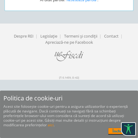
Despre REI
|
Legislaţie
|
Termeni şi condiţii
|
Contact
|
Apreciază-ne pe Facebook
[T: 0.1459, O: 42]
Politica de cookie-uri
Acest site folosește cookie-uri pentru a asigura utilizatorilor o experiență
plăcută de navigare. Dacă continuați sa navigați fără sa schimbați
preferințele browser-ului vom considera că sunteți de acord să utilizați
cookie-uri pe acest site. Găsiți mai multe detalii și instrucțiuni despre
modificarea preferințelor
aici
.