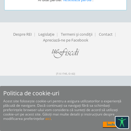
Despre REI
|
Legislaţie
|
Termeni şi condiţii
|
Contact
|
Apreciază-ne pe Facebook
[T: 0.1745, O: 42]
Politica de cookie-uri
Acest site folosește cookie-uri pentru a asigura utilizatorilor o experiență
plăcută de navigare. Dacă continuați sa navigați fără sa schimbați
preferințele browser-ului vom considera că sunteți de acord să utilizați
cookie-uri pe acest site. Găsiți mai multe detalii și instrucțiuni despre
modificarea preferințelor
aici
.