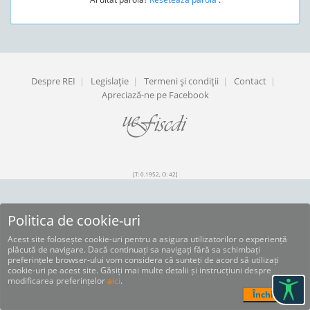
Despre REI
|
Legislaţie
|
Termeni şi condiţii
|
Contact
|
Apreciază-ne pe Facebook
[T: 0.1952, O: 42]
Politica de cookie-uri
Acest site folosește cookie-uri pentru a asigura utilizatorilor o experiență
plăcută de navigare. Dacă continuați sa navigați fără sa schimbați
preferințele browser-ului vom considera că sunteți de acord să utilizați
cookie-uri pe acest site. Găsiți mai multe detalii și instrucțiuni despre
modificarea preferințelor
aici
.