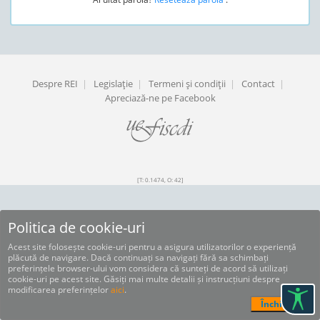
Despre REI
|
Legislaţie
|
Termeni şi condiţii
|
Contact
|
Apreciază-ne pe Facebook
[T: 0.1474, O: 42]
Politica de cookie-uri
Acest site folosește cookie-uri pentru a asigura utilizatorilor o experiență
plăcută de navigare. Dacă continuați sa navigați fără sa schimbați
preferințele browser-ului vom considera că sunteți de acord să utilizați
cookie-uri pe acest site. Găsiți mai multe detalii și instrucțiuni despre
modificarea preferințelor
aici
.