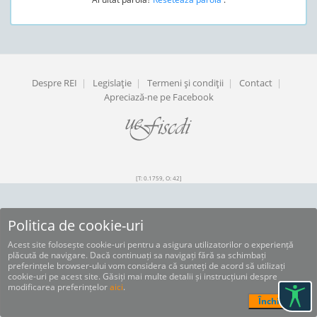
Despre REI
|
Legislaţie
|
Termeni şi condiţii
|
Contact
|
Apreciază-ne pe Facebook
[T: 0.1759, O: 42]
Politica de cookie-uri
Acest site folosește cookie-uri pentru a asigura utilizatorilor o experiență
plăcută de navigare. Dacă continuați sa navigați fără sa schimbați
preferințele browser-ului vom considera că sunteți de acord să utilizați
cookie-uri pe acest site. Găsiți mai multe detalii și instrucțiuni despre
modificarea preferințelor
aici
.